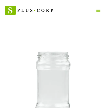
Skip
จำนวน
to
ขวดโหล
content
แก้ว
อาหาร
ขนาด
315
ml
60
ขวด
ชิ้น