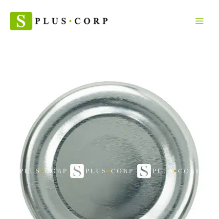
Skip
จำนวน
to
ฝา
content
เกลียว
ล็อค
ขนาด
63mm
สี
เงิน
100
ฝา
ชิ้น