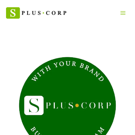
Skip
จำนวน
to
ฝา
content
เกลียว
ล็อค
BPANI
สามารถ
ส่ง
ออก
ไป
EU
USA
ชิ้น