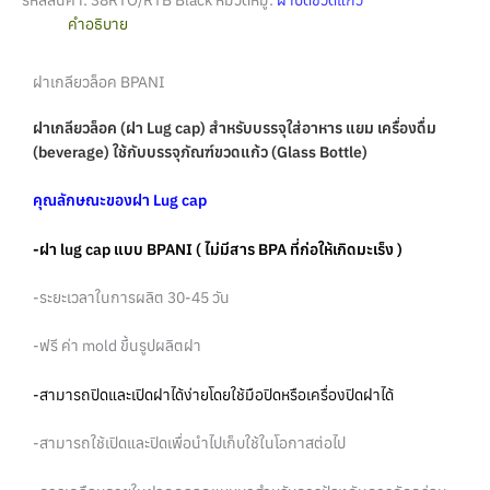
คำอธิบาย
ฝาเกลียวล็อค BPANI
ฝาเกลียวล็อค (ฝา Lug cap) สำหรับบรรจุใส่อาหาร แยม เครื่องดื่ม
(beverage) ใช้กับบรรจุภัณฑ์ขวดแก้ว (Glass Bottle)
คุณลักษณะของฝา Lug cap
-ฝา lug cap แบบ BPANI ( ไม่มีสาร BPA ที่ก่อให้เกิดมะเร็ง )
-ระยะเวลาในการผลิต 30-45 วัน
-ฟรี ค่า mold ขึ้นรูปผลิตฝา
-สามารถปิดและเปิดฝาได้ง่ายโดยใช้มือปิดหรือเครื่องปิดฝาได้
-สามารถใช้เปิดและปิดเพื่อนำไปเก็บใช้ในโอกาสต่อไป